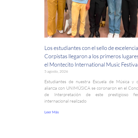
Los estudiantes con el sello de excelenci
Corpistas llegaron a los primeros lugare
el Montecito International Music Festiva
5 agosto, 2026
Estudiantes de nuestra Escuela de Música y 
alianza con UNIMÚSICA se coronaron en el Con
de Interpretación de este prestigioso fest
internacional realizado
Leer Más