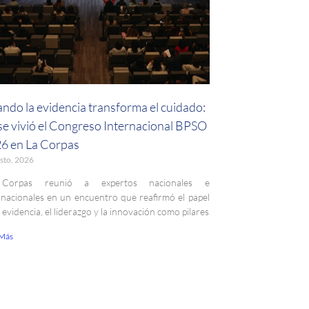
ndo la evidencia transforma el cuidado:
 se vivió el Congreso Internacional BPSO
6 en La Corpas
sto, 2026
Corpas reunió a expertos nacionales e
rnacionales en un encuentro que reafirmó el papel
a evidencia, el liderazgo y la innovación como pilares
 Más