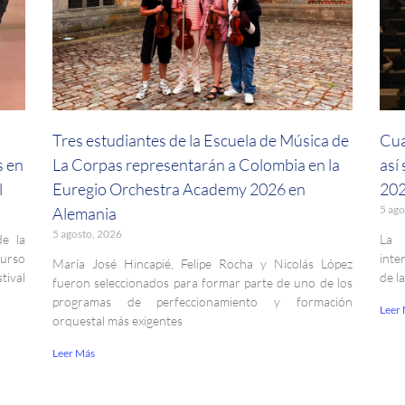
a
Tres estudiantes de la Escuela de Música de
Cua
s en
La Corpas representarán a Colombia en la
así
l
Euregio Orchestra Academy 2026 en
202
5 ago
Alemania
5 agosto, 2026
de la
La 
curso
inte
María José Hincapié, Felipe Rocha y Nicolás López
ival
de l
fueron seleccionados para formar parte de uno de los
programas de perfeccionamiento y formación
Leer
orquestal más exigentes
Leer Más