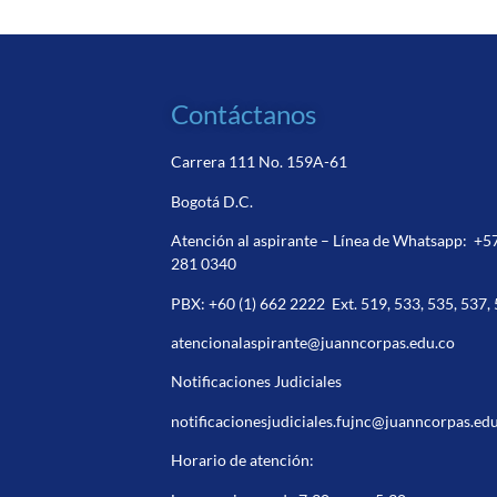
Contáctanos
Carrera 111 No. 159A-61
Bogotá D.C.
Atención al aspirante – Línea de Whatsapp:
+5
281 0340
PBX:
+60 (1) 662 2222
Ext. 519, 533, 535, 537,
atencionalaspirante@juanncorpas.edu.co
Notificaciones Judiciales
notificacionesjudiciales.fujnc@juanncorpas.ed
Horario de atención: