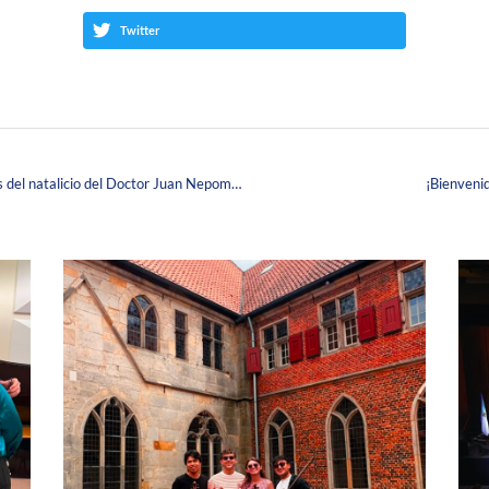
Twitter
Nuestro claustro universitario celebra los 137 años del natalicio del Doctor Juan Nepomuceno Corpas: La gran inspiración detrás del sueño Corpista.
¡Bienveni