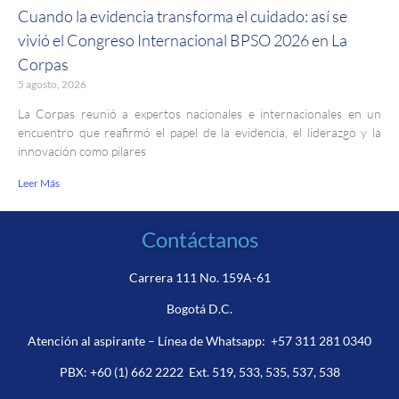
Cuando la evidencia transforma el cuidado: así se
vivió el Congreso Internacional BPSO 2026 en La
Corpas
5 agosto, 2026
La Corpas reunió a expertos nacionales e internacionales en un
encuentro que reafirmó el papel de la evidencia, el liderazgo y la
innovación como pilares
Leer Más
Contáctanos
Carrera 111 No. 159A-61
Bogotá D.C.
Atención al aspirante – Línea de Whatsapp:
+57 311 281 0340
PBX:
+60 (1) 662 2222
Ext. 519, 533, 535, 537, 538