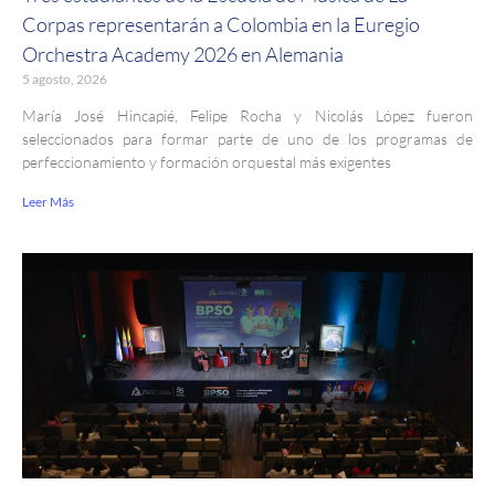
Corpas representarán a Colombia en la Euregio
Orchestra Academy 2026 en Alemania
5 agosto, 2026
María José Hincapié, Felipe Rocha y Nicolás López fueron
seleccionados para formar parte de uno de los programas de
perfeccionamiento y formación orquestal más exigentes
Leer Más