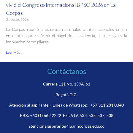
vivió el Congreso Internacional BPSO 2026 en La
Corpas
5 agosto, 2026
La Corpas reunió a expertos nacionales e internacionales en un
encuentro que reafirmó el papel de la evidencia, el liderazgo y la
innovación como pilares
Leer Más
Contáctanos
Carrera 111 No. 159A-61
Bogotá D.C.
Atención al aspirante – Línea de Whatsapp:
+57 311 281 0340
PBX:
+60 (1) 662 2222
Ext. 519, 533, 535, 537, 538
atencionalaspirante@juanncorpas.edu.co