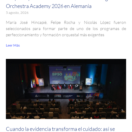
Orchestra Academy 2026 en Alemania
5 agosto, 2026
María José Hincapié, Felipe Rocha y Nicolás López fueron
seleccionados para formar parte de uno de los programas de
perfeccionamiento y formación orquestal más exigentes
Leer Más
Cuando la evidencia transforma el cuidado: así se