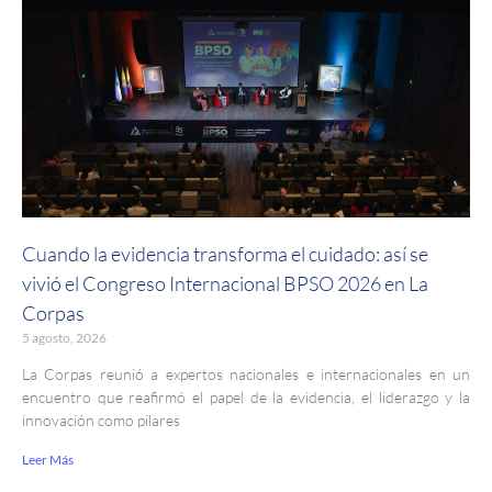
Cuando la evidencia transforma el cuidado: así se
vivió el Congreso Internacional BPSO 2026 en La
Corpas
5 agosto, 2026
La Corpas reunió a expertos nacionales e internacionales en un
encuentro que reafirmó el papel de la evidencia, el liderazgo y la
innovación como pilares
Leer Más