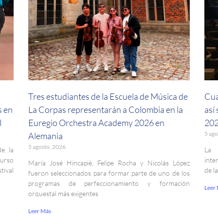
a
Tres estudiantes de la Escuela de Música de
Cua
s en
La Corpas representarán a Colombia en la
así
l
Euregio Orchestra Academy 2026 en
202
5 ago
Alemania
5 agosto, 2026
de la
La 
curso
inte
María José Hincapié, Felipe Rocha y Nicolás López
ival
de l
fueron seleccionados para formar parte de uno de los
programas de perfeccionamiento y formación
Leer
orquestal más exigentes
Leer Más