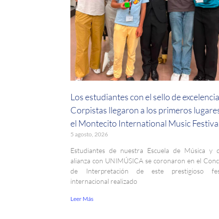
Los estudiantes con el sello de excelenci
Corpistas llegaron a los primeros lugare
el Montecito International Music Festiva
5 agosto, 2026
Estudiantes de nuestra Escuela de Música y 
alianza con UNIMÚSICA se coronaron en el Con
de Interpretación de este prestigioso fest
internacional realizado
Leer Más