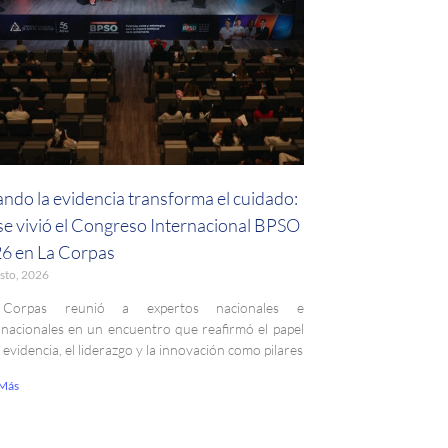
ndo la evidencia transforma el cuidado:
 se vivió el Congreso Internacional BPSO
6 en La Corpas
sto, 2026
Corpas reunió a expertos nacionales e
rnacionales en un encuentro que reafirmó el papel
a evidencia, el liderazgo y la innovación como pilares
 Más