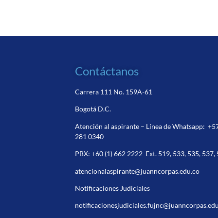
Contáctanos
Carrera 111 No. 159A-61
Bogotá D.C.
Atención al aspirante – Línea de Whatsapp:
+5
281 0340
PBX:
+60 (1) 662 2222
Ext. 519, 533, 535, 537,
atencionalaspirante@juanncorpas.edu.co
Notificaciones Judiciales
notificacionesjudiciales.fujnc@juanncorpas.ed