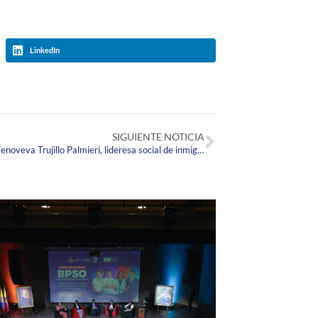
LinkedIn
SIGUIENTE NOTICIA
Así fue la inspiradora charla de la Sra. Genoveva Trujillo Palmieri, lideresa social de inmigrantes en Estados Unidos y madre del Embajador de los Estados Unidos