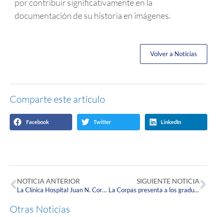
por contribuir significativamente en la
documentación de su historia en imágenes.
Volver a Noticias
Comparte este artículo
Facebook
Twitter
LinkedIn
NOTICIA ANTERIOR
SIGUIENTE NOTICIA
La Clínica Hospital Juan N. Corpas celebra sus 45 años de vida al servicio de la comunidad.
La Corpas presenta a los graduandos de las Especializaciones en Medicina Familiar Integral y Medicina Interna, Cohorte 2021-1.
Otras Noticias