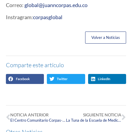
Correo:
global@juanncorpas.edu.co
Instragram:
corpasglobal
Volver a Noticias
Comparte este artículo
Facebook
Twitter
LinkedIn
NOTICIA ANTERIOR
SIGUIENTE NOTICIA
El Centro Comunitario Corpas-Lisboa presenta su Informe de Gestión 2020.
La Tuna de la Escuela de Medicina de la Corpas celebra 34 años de creación.
Otras Noticias