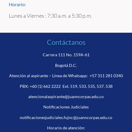
Horario:
Lunes a Viernes : 7:30 a.m. a 5:30 p.m.
Contáctanos
Carrera 111 No. 159A-61
Bogotá D.C.
Atención al aspirante – Línea de Whatsapp:
+57 311 281 0340
PBX:
+60 (1) 662 2222
Ext. 519, 533, 535, 537, 538
atencionalaspirante@juanncorpas.edu.co
Notificaciones Judiciales
notificacionesjudiciales.fujnc@juanncorpas.edu.co
Horario de atención: