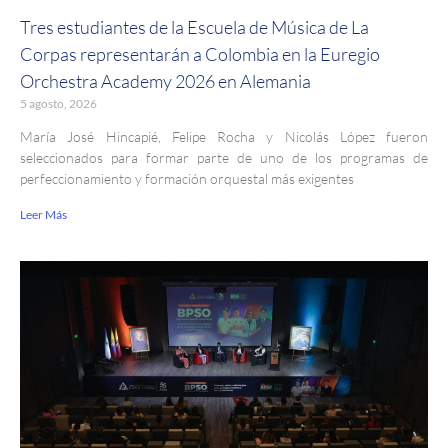
Tres estudiantes de la Escuela de Música de La
Corpas representarán a Colombia en la Euregio
Orchestra Academy 2026 en Alemania
5 agosto, 2026
María José Hincapié, Felipe Rocha y Nicolás López fueron
seleccionados para formar parte de uno de los programas de
perfeccionamiento y formación orquestal más exigentes
Leer Más