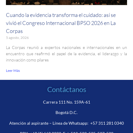
Cuando la evidencia transforma el cuidado: así se
vivió el Congreso Internacional BPSO 2026 en La
Corpas
5 agosto, 2026
La Corpas reunió a expertos nacionales e internacionales en un
encuentro que reafirmó el papel de la evidencia, el liderazgo y la
innovación como pilares
Leer Más
Contáctanos
Carrera 111 No. 159A-61
Bogotá D.C.
Atención al aspirante – Línea de Whatsapp:
+57 311 281 0340