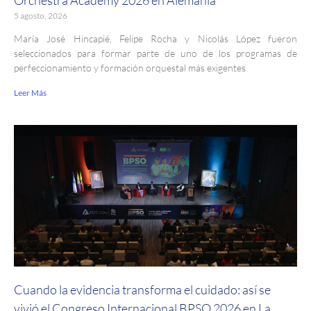
Orchestra Academy 2026 en Alemania
5 agosto, 2026
María José Hincapié, Felipe Rocha y Nicolás López fueron
seleccionados para formar parte de uno de los programas de
perfeccionamiento y formación orquestal más exigentes
Leer Más
Cuando la evidencia transforma el cuidado: así se
vivió el Congreso Internacional BPSO 2026 en La