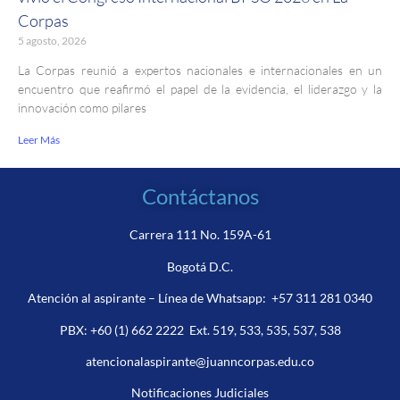
Corpas
5 agosto, 2026
La Corpas reunió a expertos nacionales e internacionales en un
encuentro que reafirmó el papel de la evidencia, el liderazgo y la
innovación como pilares
Leer Más
Contáctanos
Carrera 111 No. 159A-61
Bogotá D.C.
Atención al aspirante – Línea de Whatsapp:
+57 311 281 0340
PBX:
+60 (1) 662 2222
Ext. 519, 533, 535, 537, 538
atencionalaspirante@juanncorpas.edu.co
Notificaciones Judiciales