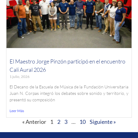
El Maestro Jorge Pinzón participó en el encuentro
Cali Aural 2026
1 julio, 2026
El Decano de la Escuela de Música de la Fundación Universitaria
Juan N. Corpas integró los debates sobre sonido y territorio, y
presentó su composición
Leer Más
« Anterior
1
2
3
…
10
Siguiente »