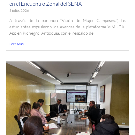
en el Encuentro Zonal del SENA
3 julio, 2026
A través de la ponencia “Visión de Mujer Campesina”, las
estudiantes expusieron los avances de la plataforma VIMUCA-
App en Rionegro, Antioquia, con el respaldo de
Leer Más