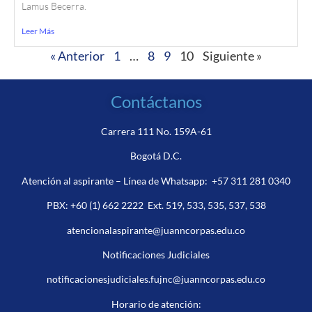
Lamus Becerra.
Leer Más
« Anterior
1
…
8
9
10
Siguiente »
Contáctanos
Carrera 111 No. 159A-61
Bogotá D.C.
Atención al aspirante – Línea de Whatsapp:
+57 311 281 0340
PBX:
+60 (1) 662 2222
Ext. 519, 533, 535, 537, 538
atencionalaspirante@juanncorpas.edu.co
Notificaciones Judiciales
notificacionesjudiciales.fujnc@juanncorpas.edu.co
Horario de atención: