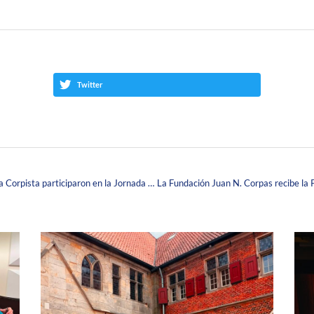
Twitter
Estudiantes y docentes de la Escuela de Enfermería Corpista participaron en la Jornada de Salud “EPS al Parque” en Zipaquirá