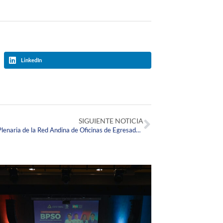
LinkedIn
SIGUIENTE NOTICIA
La Fundación Juan N. Corpas recibe la Plenaria de la Red Andina de Oficinas de Egresados de Bogotá y Cundinamarca