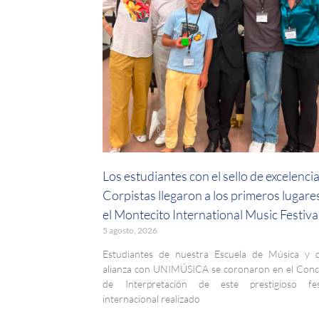
Los estudiantes con el sello de excelenci
Corpistas llegaron a los primeros lugare
el Montecito International Music Festiva
5 agosto, 2026
Estudiantes de nuestra Escuela de Música y 
alianza con UNIMÚSICA se coronaron en el Con
de Interpretación de este prestigioso fest
internacional realizado