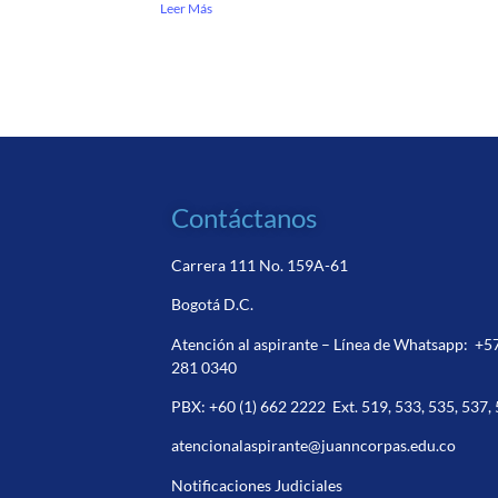
Leer Más
Contáctanos
Carrera 111 No. 159A-61
Bogotá D.C.
Atención al aspirante – Línea de Whatsapp:
+5
281 0340
PBX:
+60 (1) 662 2222
Ext. 519, 533, 535, 537,
atencionalaspirante@juanncorpas.edu.co
Notificaciones Judiciales