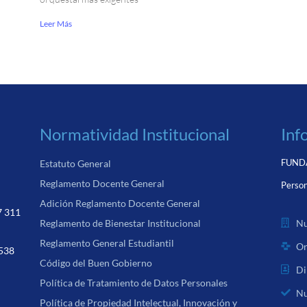
Leer Más
Normatividad Institucional
Inf
FUNDA
Estatuto General
Reglamento Docente General
Person
Adición Reglamento Docente General
7 311
Nu
Reglamento de Bienestar Institucional
Reglamento General Estudiantil
Or
 538
Código del Buen Gobierno
Di
Política de Tratamiento de Datos Personales
Nu
Política de Propiedad Intelectual, Innovación y