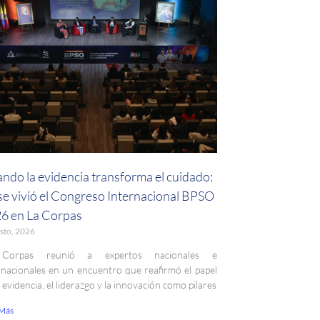
ndo la evidencia transforma el cuidado:
 se vivió el Congreso Internacional BPSO
6 en La Corpas
sto, 2026
Corpas reunió a expertos nacionales e
rnacionales en un encuentro que reafirmó el papel
a evidencia, el liderazgo y la innovación como pilares
 Más