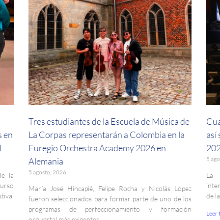
a
Tres estudiantes de la Escuela de Música de
Cua
s en
La Corpas representarán a Colombia en la
así
l
Euregio Orchestra Academy 2026 en
202
5 ago
Alemania
5 agosto, 2026
de la
La 
curso
inte
María José Hincapié, Felipe Rocha y Nicolás López
ival
de l
fueron seleccionados para formar parte de uno de los
programas de perfeccionamiento y formación
Leer
orquestal más exigentes