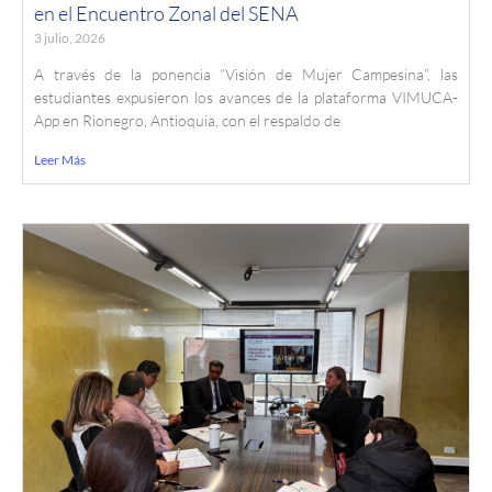
en el Encuentro Zonal del SENA
3 julio, 2026
A través de la ponencia “Visión de Mujer Campesina”, las
estudiantes expusieron los avances de la plataforma VIMUCA-
App en Rionegro, Antioquia, con el respaldo de
Leer Más