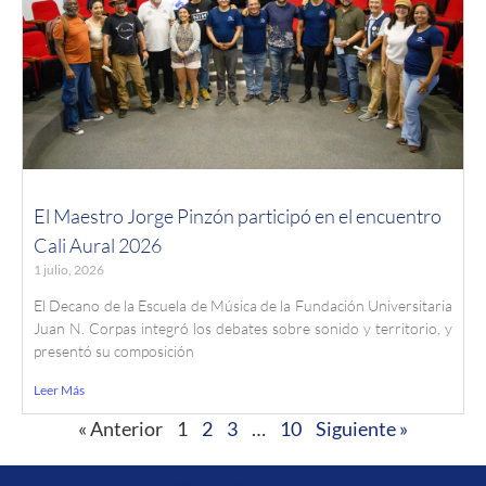
El Maestro Jorge Pinzón participó en el encuentro
Cali Aural 2026
1 julio, 2026
El Decano de la Escuela de Música de la Fundación Universitaria
Juan N. Corpas integró los debates sobre sonido y territorio, y
presentó su composición
Leer Más
« Anterior
1
2
3
…
10
Siguiente »