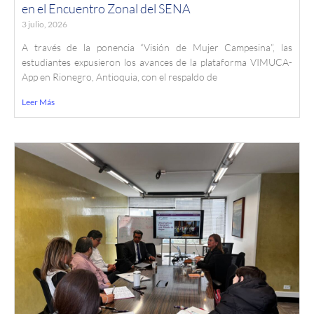
en el Encuentro Zonal del SENA
3 julio, 2026
A través de la ponencia “Visión de Mujer Campesina”, las
estudiantes expusieron los avances de la plataforma VIMUCA-
App en Rionegro, Antioquia, con el respaldo de
Leer Más