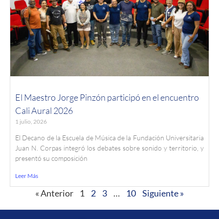
El Maestro Jorge Pinzón participó en el encuentro
Cali Aural 2026
1 julio, 2026
El Decano de la Escuela de Música de la Fundación Universitaria
Juan N. Corpas integró los debates sobre sonido y territorio, y
presentó su composición
Leer Más
« Anterior
1
2
3
…
10
Siguiente »