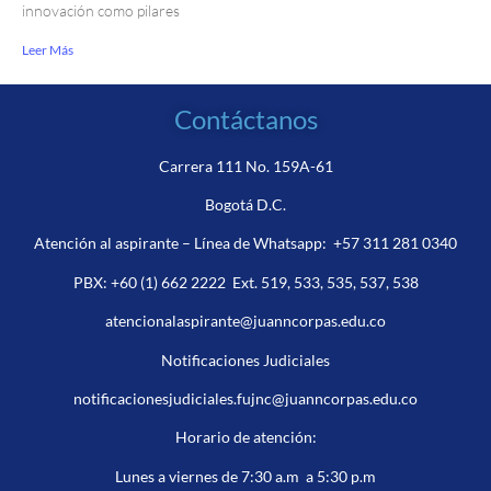
innovación como pilares
Leer Más
Contáctanos
Carrera 111 No. 159A-61
Bogotá D.C.
Atención al aspirante – Línea de Whatsapp:
+57 311 281 0340
PBX:
+60 (1) 662 2222
Ext. 519, 533, 535, 537, 538
atencionalaspirante@juanncorpas.edu.co
Notificaciones Judiciales
notificacionesjudiciales.fujnc@juanncorpas.edu.co
Horario de atención:
Lunes a viernes de 7:30 a.m a 5:30 p.m