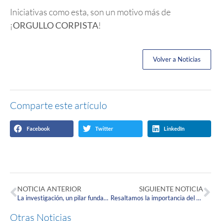
Iniciativas como esta, son un motivo más de
¡
ORGULLO CORPISTA
!
Volver a Noticias
Comparte este artículo
Facebook
Twitter
LinkedIn
NOTICIA ANTERIOR
SIGUIENTE NOTICIA
La investigación, un pilar fundamental en los procesos de formación académica en la Corpas
Resaltamos la importancia del aprendizaje de un segundo idioma
Otras Noticias