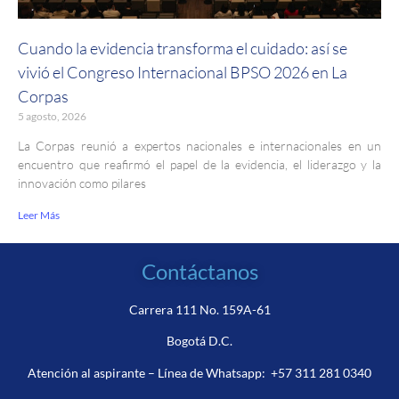
Cuando la evidencia transforma el cuidado: así se
vivió el Congreso Internacional BPSO 2026 en La
Corpas
5 agosto, 2026
La Corpas reunió a expertos nacionales e internacionales en un
encuentro que reafirmó el papel de la evidencia, el liderazgo y la
innovación como pilares
Leer Más
Contáctanos
Carrera 111 No. 159A-61
Bogotá D.C.
Atención al aspirante – Línea de Whatsapp:
+57 311 281 0340