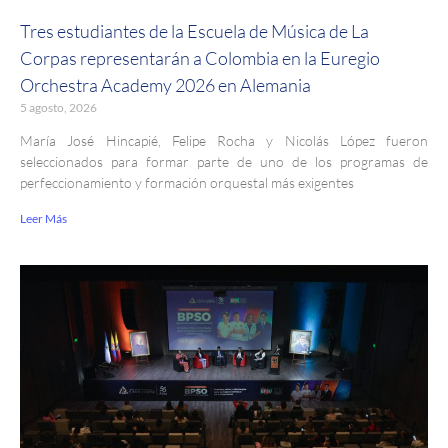
Tres estudiantes de la Escuela de Música de La
Corpas representarán a Colombia en la Euregio
Orchestra Academy 2026 en Alemania
5 agosto, 2026
María José Hincapié, Felipe Rocha y Nicolás López fueron
seleccionados para formar parte de uno de los programas de
perfeccionamiento y formación orquestal más exigentes
Leer Más