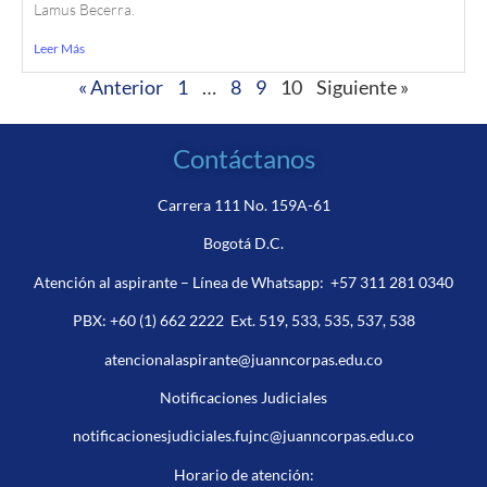
Lamus Becerra.
Leer Más
« Anterior
1
…
8
9
10
Siguiente »
Contáctanos
Carrera 111 No. 159A-61
Bogotá D.C.
Atención al aspirante – Línea de Whatsapp:
+57 311 281 0340
PBX:
+60 (1) 662 2222
Ext. 519, 533, 535, 537, 538
atencionalaspirante@juanncorpas.edu.co
Notificaciones Judiciales
notificacionesjudiciales.fujnc@juanncorpas.edu.co
Horario de atención: