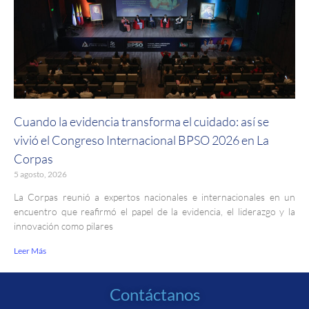
Cuando la evidencia transforma el cuidado: así se
vivió el Congreso Internacional BPSO 2026 en La
Corpas
5 agosto, 2026
La Corpas reunió a expertos nacionales e internacionales en un
encuentro que reafirmó el papel de la evidencia, el liderazgo y la
innovación como pilares
Leer Más
Contáctanos