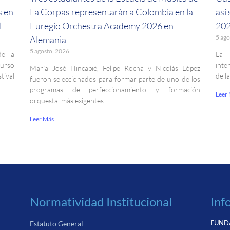
s en
La Corpas representarán a Colombia en la
así
l
Euregio Orchestra Academy 2026 en
202
5 ago
Alemania
5 agosto, 2026
de la
La 
curso
inte
María José Hincapié, Felipe Rocha y Nicolás López
ival
de l
fueron seleccionados para formar parte de uno de los
programas de perfeccionamiento y formación
Leer
orquestal más exigentes
Leer Más
Normatividad Institucional
Inf
FUNDA
Estatuto General