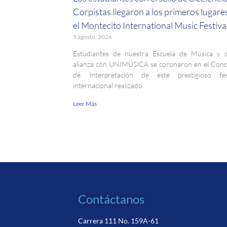
Corpistas llegaron a los primeros lugare
el Montecito International Music Festiva
5 agosto, 2026
Estudiantes de nuestra Escuela de Música y 
alianza con UNIMÚSICA se coronaron en el Con
de Interpretación de este prestigioso fest
internacional realizado
Leer Más
Contáctanos
Carrera 111 No. 159A-61