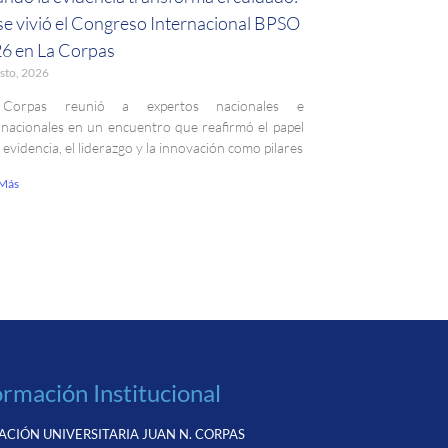
 se vivió el Congreso Internacional BPSO
6 en La Corpas
sto, 2026
Corpas reunió a expertos nacionales e
rnacionales en un encuentro que reafirmó el papel
a evidencia, el liderazgo y la innovación como pilares
 Más
ormación Institucional
CIÓN UNIVERSITARIA JUAN N. CORPAS