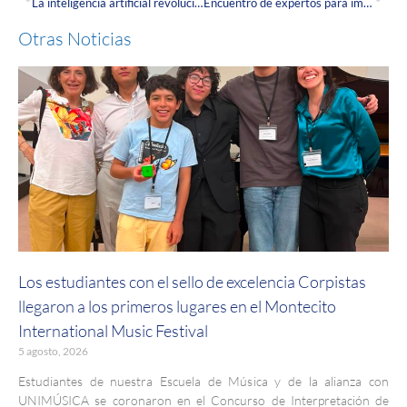
La inteligencia artificial revoluciona el liderazgo: así fue la conferencia que marcó el lanzamiento del nuevo MBA Corpas‑ADEN
Encuentro de expertos para impulsar la permanencia académica y la salud integral en nuestra comunidad educativa
Otras Noticias
Los estudiantes con el sello de excelencia Corpistas
llegaron a los primeros lugares en el Montecito
International Music Festival
5 agosto, 2026
Estudiantes de nuestra Escuela de Música y de la alianza con
UNIMÚSICA se coronaron en el Concurso de Interpretación de