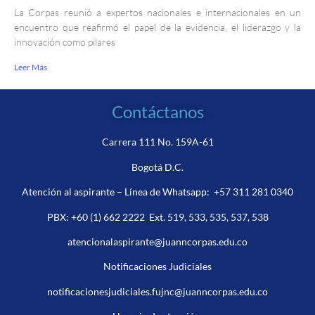
La Corpas reunió a expertos nacionales e internacionales en un
encuentro que reafirmó el papel de la evidencia, el liderazgo y la
innovación como pilares
Leer Más
Contáctanos
Carrera 111 No. 159A-61
Bogotá D.C.
Atención al aspirante – Línea de Whatsapp:
+57 311 281 0340
PBX:
+60 (1) 662 2222
Ext. 519, 533, 535, 537, 538
atencionalaspirante@juanncorpas.edu.co
Notificaciones Judiciales
notificacionesjudiciales.fujnc@juanncorpas.edu.co