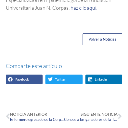
Universitaria Juan N. Corpas,
haz clic aquí.
Volver a Noticias
Comparte este artículo
Facebook
Twitter
LinkedIn
NOTICIA ANTERIOR
SIGUIENTE NOTICIA
Enfermero egresado de la Corpas obtuvo el segundo lugar en el Primer Concurso de Narrativas organizado por ACOEEN.
Conoce a los ganadores de la Trivia Corpista ¡Gracias a todos por participar!