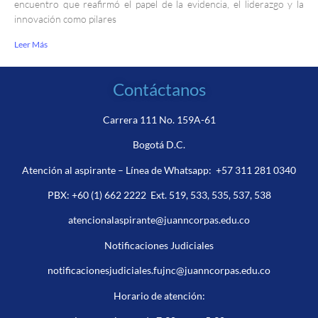
encuentro que reafirmó el papel de la evidencia, el liderazgo y la
innovación como pilares
Leer Más
Contáctanos
Carrera 111 No. 159A-61
Bogotá D.C.
Atención al aspirante – Línea de Whatsapp:
+57 311 281 0340
PBX:
+60 (1) 662 2222
Ext. 519, 533, 535, 537, 538
atencionalaspirante@juanncorpas.edu.co
Notificaciones Judiciales
notificacionesjudiciales.fujnc@juanncorpas.edu.co
Horario de atención: