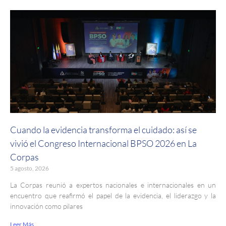
Cuando la evidencia transforma el cuidado: así se
vivió el Congreso Internacional BPSO 2026 en La
Corpas
5 agosto, 2026
La Corpas reunió a expertos nacionales e internacionales en un
encuentro que reafirmó el papel de la evidencia, el liderazgo y la
innovación como pilares
Leer Más