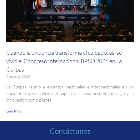
Cuando la evidencia transforma el cuidado: así se
vivió el Congreso Internacional BPSO 2026 en La
Corpas
5 agosto, 2026
La Corpas reunió a expertos nacionales e internacionales en un
encuentro que reafirmó el papel de la evidencia, el liderazgo y la
innovación como pilares
Leer Más
Contáctanos