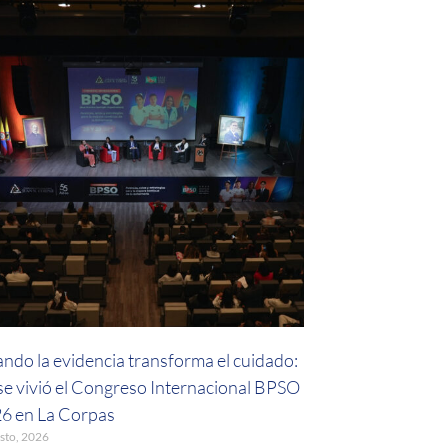
ndo la evidencia transforma el cuidado:
 se vivió el Congreso Internacional BPSO
6 en La Corpas
sto, 2026