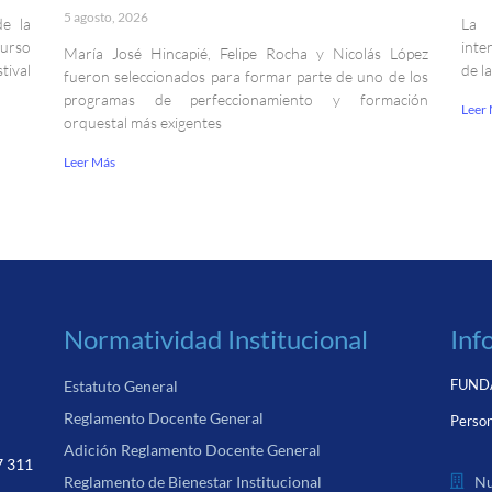
5 agosto, 2026
de la
La 
curso
inte
María José Hincapié, Felipe Rocha y Nicolás López
ival
de l
fueron seleccionados para formar parte de uno de los
programas de perfeccionamiento y formación
Leer
orquestal más exigentes
Leer Más
Normatividad Institucional
Inf
FUNDA
Estatuto General
Reglamento Docente General
Person
Adición Reglamento Docente General
7 311
Nu
Reglamento de Bienestar Institucional