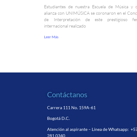
Estudiantes de nuestra Escuela de Música y 
alianza con UNIMÚSICA se coronaron en el Con
de Interpretación de este prestigioso fest
internacional realizado
Leer Más
Contáctanos
Carrera 111 No. 159A-61
Bogotá D.C.
Atención al aspirante – Línea de Whatsapp:
+5
281 0340