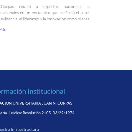
Corpas reunió a expertos nacionales e
rnacionales en un encuentro que reafirmó el papel
a evidencia, el liderazgo y la innovación como pilares
 Más
ormación Institucional
CIÓN UNIVERSITARIA JUAN N. CORPAS
ería Jurídica:
Resolución 2105 03/29/1974
estra Infraestructura