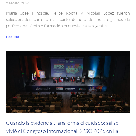
5 agosto, 2026
María José Hincapié, Felipe Rocha y Nicolás López fueron
seleccionados para formar parte de uno de los programas de
perfeccionamiento y formación orquestal más exigentes
Leer Más
Cuando la evidencia transforma el cuidado: así se
vivió el Congreso Internacional BPSO 2026 en La