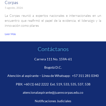
Corpas
5 agosto, 2026
La Corpas reunió a expertos nacionales e internacionales en un
encuentro que reafirmó el papel de la evidencia, el liderazgo y la
innovación como pilares
Leer Más
Contáctanos
Carrera 111 No. 159A-61
Bogotá D.C.
Atención al aspirante – Línea de Whatsapp:
+57 311 281 0340
PBX:
+60 (1) 662 2222
Ext. 519, 533, 535, 537, 538
atencionalaspirante@juanncorpas.edu.co
Notificaciones Judiciales