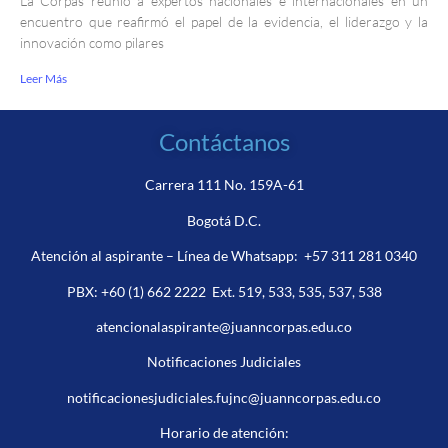
La Corpas reunió a expertos nacionales e internacionales en un
encuentro que reafirmó el papel de la evidencia, el liderazgo y la
innovación como pilares
Leer Más
Contáctanos
Carrera 111 No. 159A-61
Bogotá D.C.
Atención al aspirante – Línea de Whatsapp:
+57 311 281 0340
PBX:
+60 (1) 662 2222
Ext. 519, 533, 535, 537, 538
atencionalaspirante@juanncorpas.edu.co
Notificaciones Judiciales
notificacionesjudiciales.fujnc@juanncorpas.edu.co
Horario de atención: