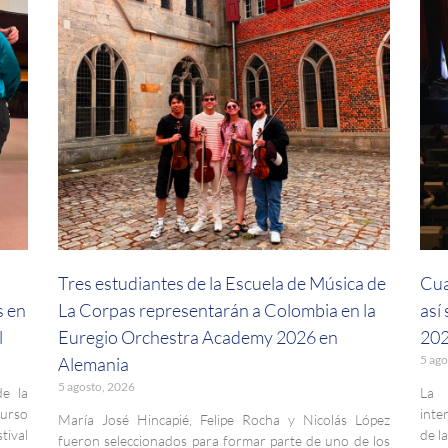
a
Tres estudiantes de la Escuela de Música de
Cua
s en
La Corpas representarán a Colombia en la
así
l
Euregio Orchestra Academy 2026 en
202
5 ago
Alemania
5 agosto, 2026
de la
La 
curso
inte
María José Hincapié, Felipe Rocha y Nicolás López
ival
de l
fueron seleccionados para formar parte de uno de los