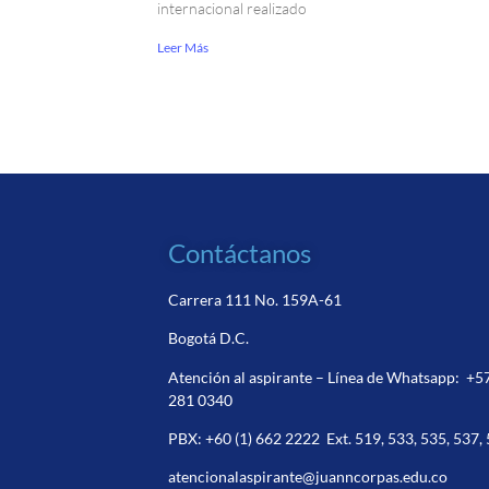
internacional realizado
Leer Más
Contáctanos
Carrera 111 No. 159A-61
Bogotá D.C.
Atención al aspirante – Línea de Whatsapp:
+5
281 0340
PBX:
+60 (1) 662 2222
Ext. 519, 533, 535, 537,
atencionalaspirante@juanncorpas.edu.co