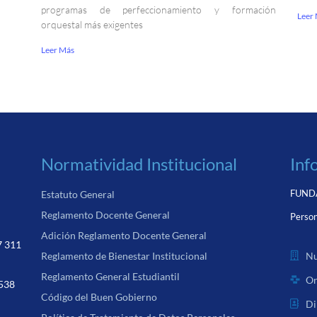
programas de perfeccionamiento y formación
Leer
orquestal más exigentes
Leer Más
Normatividad Institucional
Inf
FUNDA
Estatuto General
Reglamento Docente General
Person
Adición Reglamento Docente General
7 311
Nu
Reglamento de Bienestar Institucional
Reglamento General Estudiantil
Or
 538
Código del Buen Gobierno
Di