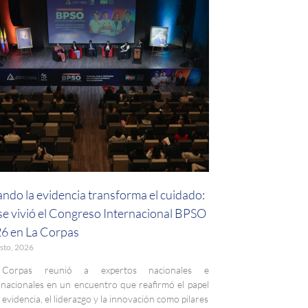
ndo la evidencia transforma el cuidado:
 se vivió el Congreso Internacional BPSO
6 en La Corpas
sto, 2026
Corpas reunió a expertos nacionales e
rnacionales en un encuentro que reafirmó el papel
a evidencia, el liderazgo y la innovación como pilares