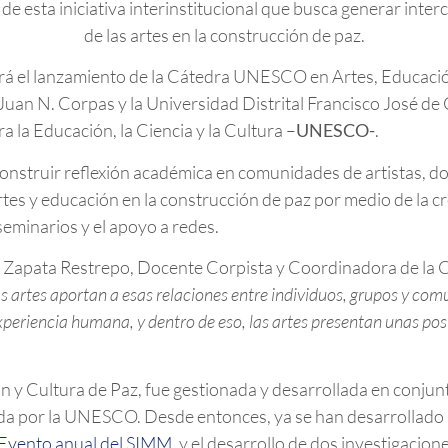
de esta iniciativa interinstitucional que busca generar inter
de las artes en la construcción de paz.
zará el lanzamiento de la Cátedra UNESCO en Artes, Educaci
Juan N. Corpas y la Universidad Distrital Francisco José de
 la Educación, la Ciencia y la Cultura –
UNESCO-
.
 construir reflexión académica en comunidades de artistas, d
 artes y educación en la construcción de paz por medio de la 
seminarios y el apoyo a redes.
cia Zapata Restrepo, Docente Corpista y Coordinadora de l
s artes aportan a esas relaciones entre individuos, grupos y co
periencia humana, y dentro de eso, las artes presentan unas posib
 Cultura de Paz, fue gestionada y desarrollada en conjunt
bada por la UNESCO. Desde entonces, ya se han desarrollad
 Evento anual del SIMM
, y el desarrollo de dos investigacio