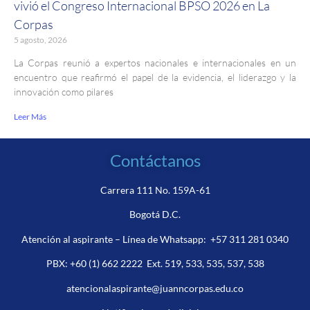
vivió el Congreso Internacional BPSO 2026 en La
Corpas
5 agosto, 2026
La Corpas reunió a expertos nacionales e internacionales en un
encuentro que reafirmó el papel de la evidencia, el liderazgo y la
innovación como pilares
Leer Más
Contáctanos
Carrera 111 No. 159A-61
Bogotá D.C.
Atención al aspirante – Línea de Whatsapp:
+57 311 281 0340
PBX:
+60 (1) 662 2222
Ext. 519, 533, 535, 537, 538
atencionalaspirante@juanncorpas.edu.co