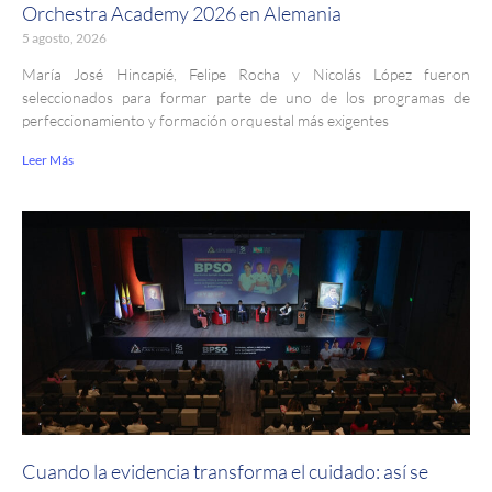
Orchestra Academy 2026 en Alemania
5 agosto, 2026
María José Hincapié, Felipe Rocha y Nicolás López fueron
seleccionados para formar parte de uno de los programas de
perfeccionamiento y formación orquestal más exigentes
Leer Más
Cuando la evidencia transforma el cuidado: así se