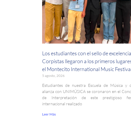
Los estudiantes con el sello de excelenci
Corpistas llegaron a los primeros lugare
el Montecito International Music Festiva
5 agosto, 2026
Estudiantes de nuestra Escuela de Música y 
alianza con UNIMÚSICA se coronaron en el Con
de Interpretación de este prestigioso fest
internacional realizado
Leer Más