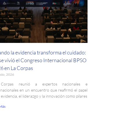
ndo la evidencia transforma el cuidado:
 se vivió el Congreso Internacional BPSO
6 en La Corpas
sto, 2026
Corpas reunió a expertos nacionales e
rnacionales en un encuentro que reafirmó el papel
a evidencia, el liderazgo y la innovación como pilares
 Más