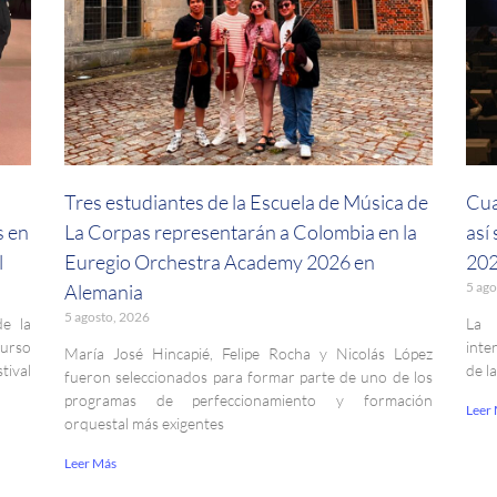
a
Tres estudiantes de la Escuela de Música de
Cua
s en
La Corpas representarán a Colombia en la
así
l
Euregio Orchestra Academy 2026 en
202
5 ago
Alemania
5 agosto, 2026
de la
La 
curso
inte
María José Hincapié, Felipe Rocha y Nicolás López
ival
de l
fueron seleccionados para formar parte de uno de los
programas de perfeccionamiento y formación
Leer
orquestal más exigentes
Leer Más