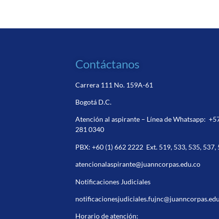
Contáctanos
Carrera 111 No. 159A-61
Bogotá D.C.
Atención al aspirante – Línea de Whatsapp:
+5
281 0340
PBX:
+60 (1) 662 2222
Ext. 519, 533, 535, 537,
atencionalaspirante@juanncorpas.edu.co
Notificaciones Judiciales
notificacionesjudiciales.fujnc@juanncorpas.ed
Horario de atención: