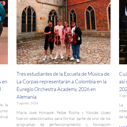
a
Tres estudiantes de la Escuela de Música de
Cua
s en
La Corpas representarán a Colombia en la
así
l
Euregio Orchestra Academy 2026 en
202
5 ago
Alemania
5 agosto, 2026
de la
La 
curso
inte
María José Hincapié, Felipe Rocha y Nicolás López
ival
de l
fueron seleccionados para formar parte de uno de los
programas de perfeccionamiento y formación
Leer