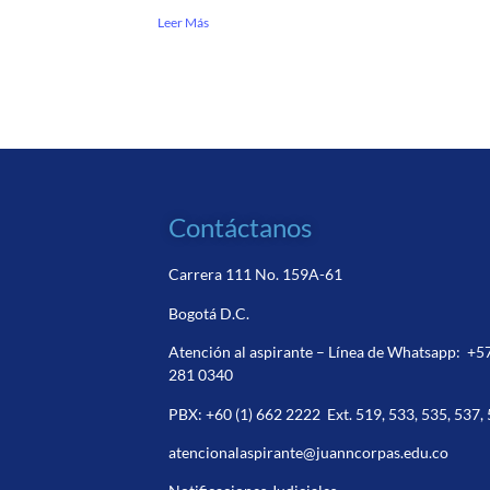
Leer Más
Contáctanos
Carrera 111 No. 159A-61
Bogotá D.C.
Atención al aspirante – Línea de Whatsapp:
+5
281 0340
PBX:
+60 (1) 662 2222
Ext. 519, 533, 535, 537,
atencionalaspirante@juanncorpas.edu.co