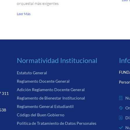
orquestal más exigentes
Leer Más
Normatividad Institucional
Inf
FUNDA
Estatuto General
Reglamento Docente General
Person
Adición Reglamento Docente General
7 311
Nu
Reglamento de Bienestar Institucional
Reglamento General Estudiantil
Or
 538
Código del Buen Gobierno
Di
Política de Tratamiento de Datos Personales
Nu