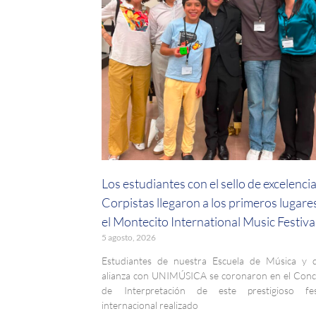
Los estudiantes con el sello de excelenci
Corpistas llegaron a los primeros lugare
el Montecito International Music Festiva
5 agosto, 2026
Estudiantes de nuestra Escuela de Música y 
alianza con UNIMÚSICA se coronaron en el Con
de Interpretación de este prestigioso fest
internacional realizado