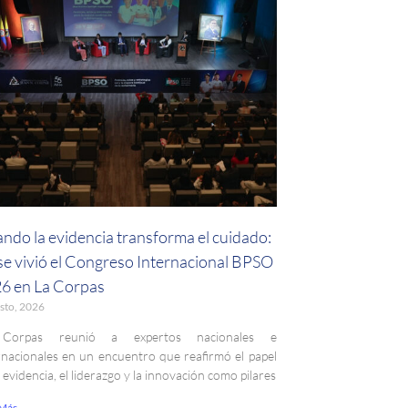
ndo la evidencia transforma el cuidado:
 se vivió el Congreso Internacional BPSO
6 en La Corpas
sto, 2026
Corpas reunió a expertos nacionales e
rnacionales en un encuentro que reafirmó el papel
a evidencia, el liderazgo y la innovación como pilares
 Más