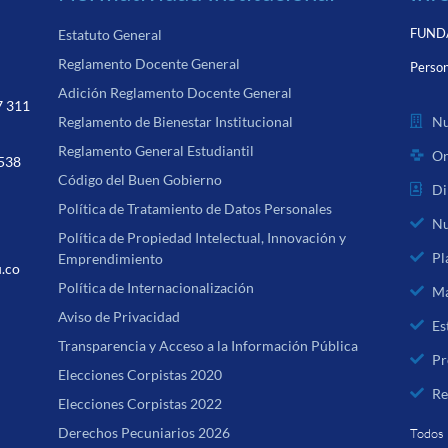
FUNDA
Estatuto General
Reglamento Docente General
Person
Adición Reglamento Docente General
7 311
Nu
Reglamento de Bienestar Institucional
Reglamento General Estudiantil
Or
 538
Código del Buen Gobierno
Di
Política de Tratamiento de Datos Personales
Nu
Política de Propiedad Intelectual, Innovación y
Pl
Emprendimiento
u.co
Política de Internacionalización
Ma
Aviso de Privacidad
Es
Transparencia y Acceso a la Información Pública
Pr
Elecciones Corpistas 2020
Re
Elecciones Corpistas 2022
Derechos Pecuniarios 2026
Todos 