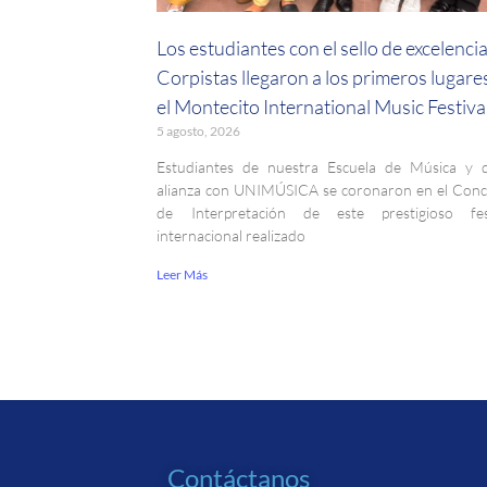
Los estudiantes con el sello de excelenci
Corpistas llegaron a los primeros lugare
el Montecito International Music Festiva
5 agosto, 2026
Estudiantes de nuestra Escuela de Música y 
alianza con UNIMÚSICA se coronaron en el Con
de Interpretación de este prestigioso fest
internacional realizado
Leer Más
Contáctanos