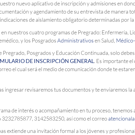
estro nuevo aplicativo de inscripción y admisiones en donde
documentación y agendamiento de su entrevista de manera to
las indicaciones de aislamiento obligatorio determinadas por
s en nuestros cuatro programas de Pregrado: Enfermería, Li
emédico, y los Posgrados
Administrativos
en Salud,
Médico-
e Pregrado, Posgrados y Educación Continuada, solo debes s
MULARIO DE INSCRIPCIÓN GENERAL
. Es importante el
correo el cual será el medio de comunicación donde te estar
s ingresar revisaremos tus documentos y te enviaremos la 
ograma de interés o acompañamiento en tu proceso, tenemos a
6 3232785877, 3142583250, así como el correo
atencional
s extiende una invitación formal a los jóvenes y profesional