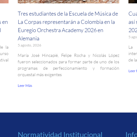
a
Tres estudiantes de la Escuela de Música de
Cua
s en
La Corpas representarán a Colombia en la
así
l
Euregio Orchestra Academy 2026 en
202
5 ago
Alemania
5 agosto, 2026
de la
La 
curso
inte
María José Hincapié, Felipe Rocha y Nicolás López
ival
de l
fueron seleccionados para formar parte de uno de los
programas de perfeccionamiento y formación
Leer
orquestal más exigentes
Leer Más
Normatividad Institucional
Inf