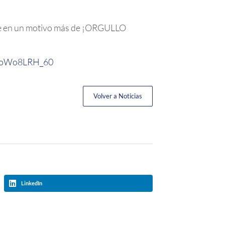
tete en un motivo más de ¡ORGULLO
e/SoWo8LRH_60
Volver a Noticias
LinkedIn