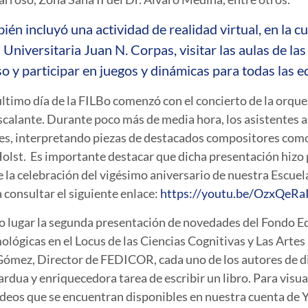
én incluyó una actividad de realidad virtual, en la c
Universitaria Juan N. Corpas, visitar las aulas de la
o y participar en juegos y dinámicas para todas las 
ltimo día de la FILBo comenzó con el concierto de la orque
scalante. Durante poco más de media hora, los asistentes a
tes, interpretando piezas de destacados compositores com
lst. Es importante destacar que dicha presentación hizo p
e la celebración del vigésimo aniversario de nuestra Escuela
a consultar el siguiente enlace:
https://youtu.be/OzxQeRa
uvo lugar la segunda presentación de novedades del Fondo
lógicas en el Locus de las Ciencias Cognitivas y Las Arte
 Gómez, Director de FEDICOR, cada uno de los autores de d
 ardua y enriquecedora tarea de escribir un libro. Para visua
vídeos que se encuentran disponibles en nuestra cuenta d