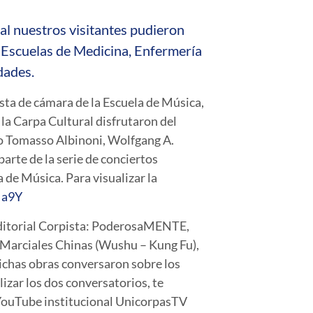
ual nuestros visitantes pudieron
s Escuelas de Medicina, Enfermería
edades.
sta de cámara de la Escuela de Música,
 la Carpa Cultural disfrutaron del
o Tomasso Albinoni, Wolfgang A.
arte de la serie de conciertos
 de Música. Para visualizar la
Ia9Y
 Editorial Corpista: PoderosaMENTE,
s Marciales Chinas (Wushu – Kung Fu),
ichas obras conversaron sobre los
lizar los dos conversatorios, te
e YouTube institucional UnicorpasTV