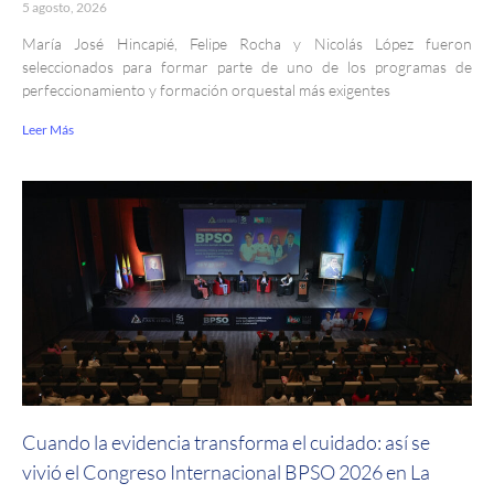
5 agosto, 2026
María José Hincapié, Felipe Rocha y Nicolás López fueron
seleccionados para formar parte de uno de los programas de
perfeccionamiento y formación orquestal más exigentes
Leer Más
Cuando la evidencia transforma el cuidado: así se
vivió el Congreso Internacional BPSO 2026 en La