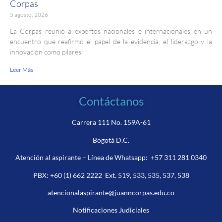
Corpas
5 agosto, 2026
La Corpas reunió a expertos nacionales e internacionales en un
encuentro que reafirmó el papel de la evidencia, el liderazgo y la
innovación como pilares
Leer Más
Contáctanos
Carrera 111 No. 159A-61
Bogotá D.C.
Atención al aspirante – Línea de Whatsapp:
+57 311 281 0340
PBX:
+60 (1) 662 2222
Ext. 519, 533, 535, 537, 538
atencionalaspirante@juanncorpas.edu.co
Notificaciones Judiciales