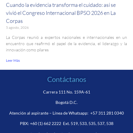
Cuando la evidencia transforma el cuidado: así se
vivió el Congreso Internacional BPSO 2026 en La
Corpas
5 agosto, 2026
La Corpas reunió a expertos nacionales e internacionales en un
encuentro que reafirmó el papel de la evidencia, el liderazgo y la
innovación como pilares
Leer Más
Contáctanos
Carrera 111 No. 159A-61
Bogotá D.C.
Atención al aspirante – Línea de Whatsapp:
+57 311 281 0340
PBX:
+60 (1) 662 2222
Ext. 519, 533, 535, 537, 538