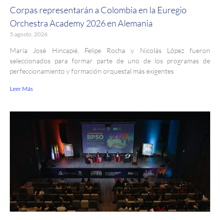
Corpas representarán a Colombia en la Euregio
Orchestra Academy 2026 en Alemania
5 agosto, 2026
María José Hincapié, Felipe Rocha y Nicolás López fueron
seleccionados para formar parte de uno de los programas de
perfeccionamiento y formación orquestal más exigentes
Leer Más