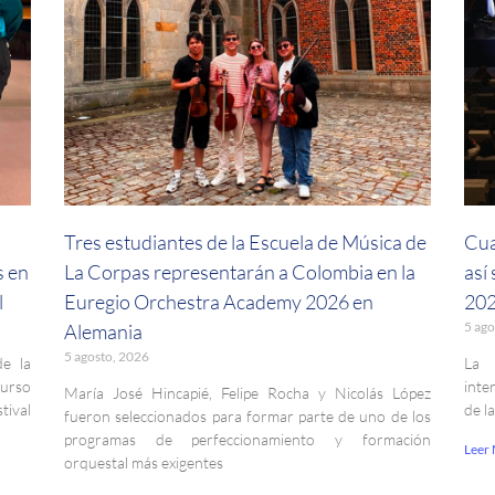
a
Tres estudiantes de la Escuela de Música de
Cua
s en
La Corpas representarán a Colombia en la
así
l
Euregio Orchestra Academy 2026 en
202
5 ago
Alemania
5 agosto, 2026
de la
La 
curso
inte
María José Hincapié, Felipe Rocha y Nicolás López
ival
de l
fueron seleccionados para formar parte de uno de los
programas de perfeccionamiento y formación
Leer
orquestal más exigentes