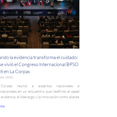
ndo la evidencia transforma el cuidado:
 se vivió el Congreso Internacional BPSO
6 en La Corpas
sto, 2026
Corpas reunió a expertos nacionales e
rnacionales en un encuentro que reafirmó el papel
a evidencia, el liderazgo y la innovación como pilares
 Más