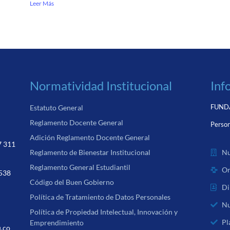
Leer Más
Normatividad Institucional
Inf
FUNDA
Estatuto General
Reglamento Docente General
Person
Adición Reglamento Docente General
7 311
Nu
Reglamento de Bienestar Institucional
Reglamento General Estudiantil
Or
 538
Código del Buen Gobierno
Di
Política de Tratamiento de Datos Personales
Nu
Política de Propiedad Intelectual, Innovación y
Pl
Emprendimiento
u.co