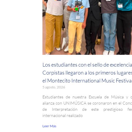
Los estudiantes con el sello de excelenci
Corpistas llegaron a los primeros lugare
el Montecito International Music Festiva
5 agosto, 2026
Estudiantes de nuestra Escuela de Música y 
alianza con UNIMÚSICA se coronaron en el Con
de Interpretación de este prestigioso fest
internacional realizado
Leer Más