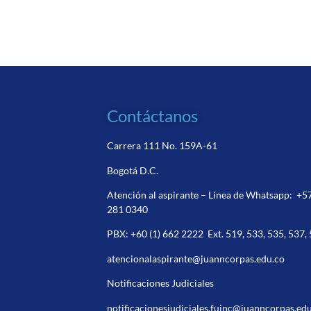
Contáctanos
Carrera 111 No. 159A-61
Bogotá D.C.
Atención al aspirante – Línea de Whatsapp:
+5
281 0340
PBX:
+60 (1) 662 2222
Ext. 519, 533, 535, 537,
atencionalaspirante@juanncorpas.edu.co
Notificaciones Judiciales
notificacionesjudiciales.fujnc@juanncorpas.ed