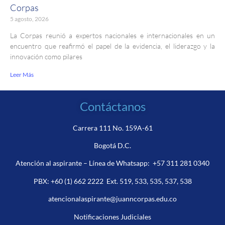
Corpas
5 agosto, 2026
La Corpas reunió a expertos nacionales e internacionales en un
encuentro que reafirmó el papel de la evidencia, el liderazgo y la
innovación como pilares
Leer Más
Contáctanos
Carrera 111 No. 159A-61
Bogotá D.C.
Atención al aspirante – Línea de Whatsapp:
+57 311 281 0340
PBX:
+60 (1) 662 2222
Ext. 519, 533, 535, 537, 538
atencionalaspirante@juanncorpas.edu.co
Notificaciones Judiciales