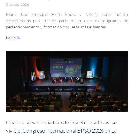
5 agosto, 2026
María José Hincapié, Felipe Rocha y Nicolás López fueron
seleccionados para formar parte de uno de los programas de
perfeccionamiento y formación orquestal más exigentes
Leer Más
Cuando la evidencia transforma el cuidado: así se
vivió el Congreso Internacional BPSO 2026 en La