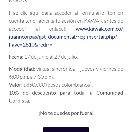
KAWAK.
Haz clic aquí para acceder al formulario (ten en
cuenta tener abierta tu sesión en KAWAK antes de
acceder al enlace):
www.kawak.com.co/
juanncorpas/gst_documental/
reg_insertar.php?
llave=2810&
redir=
Fecha
: 17 de junio al 29 de julio.
Modalidad
: virtual sincrónica – jueves y viernes de
6:00 p.m. a 7:30 p.m.
Valor
: $850.000 (pesos colombianos).
10% de descuento para toda la Comunidad
Corpista.
¡No te quedes por fuera!