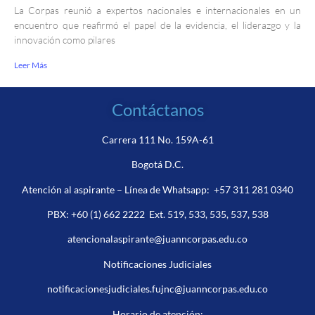
La Corpas reunió a expertos nacionales e internacionales en un
encuentro que reafirmó el papel de la evidencia, el liderazgo y la
innovación como pilares
Leer Más
Contáctanos
Carrera 111 No. 159A-61
Bogotá D.C.
Atención al aspirante – Línea de Whatsapp:
+57 311 281 0340
PBX:
+60 (1) 662 2222
Ext. 519, 533, 535, 537, 538
atencionalaspirante@juanncorpas.edu.co
Notificaciones Judiciales
notificacionesjudiciales.fujnc@juanncorpas.edu.co
Horario de atención: