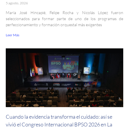
5 agosto, 2026
María José Hincapié, Felipe Rocha y Nicolás López fueron
seleccionados para formar parte de uno de los programas de
perfeccionamiento y formación orquestal más exigentes
Leer Más
Cuando la evidencia transforma el cuidado: así se
vivió el Congreso Internacional BPSO 2026 en La