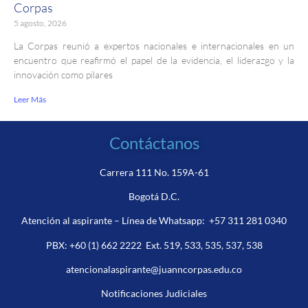
Corpas
5 agosto, 2026
La Corpas reunió a expertos nacionales e internacionales en un
encuentro que reafirmó el papel de la evidencia, el liderazgo y la
innovación como pilares
Leer Más
Contáctanos
Carrera 111 No. 159A-61
Bogotá D.C.
Atención al aspirante – Línea de Whatsapp:
+57 311 281 0340
PBX:
+60 (1) 662 2222
Ext. 519, 533, 535, 537, 538
atencionalaspirante@juanncorpas.edu.co
Notificaciones Judiciales