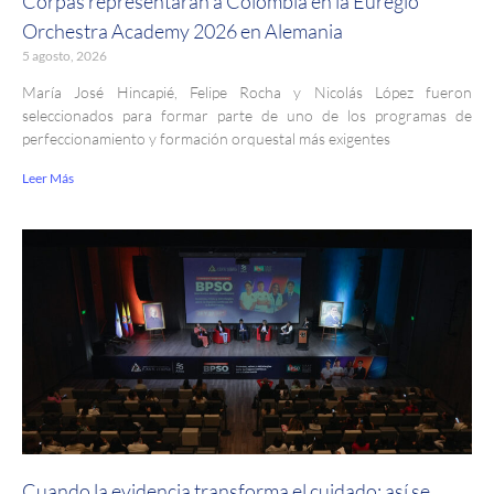
Corpas representarán a Colombia en la Euregio
Orchestra Academy 2026 en Alemania
5 agosto, 2026
María José Hincapié, Felipe Rocha y Nicolás López fueron
seleccionados para formar parte de uno de los programas de
perfeccionamiento y formación orquestal más exigentes
Leer Más
Cuando la evidencia transforma el cuidado: así se