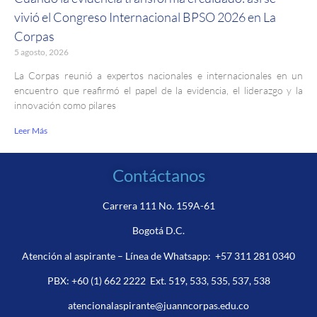
vivió el Congreso Internacional BPSO 2026 en La
Corpas
5 agosto, 2026
La Corpas reunió a expertos nacionales e internacionales en un
encuentro que reafirmó el papel de la evidencia, el liderazgo y la
innovación como pilares
Leer Más
Contáctanos
Carrera 111 No. 159A-61
Bogotá D.C.
Atención al aspirante – Línea de Whatsapp:
+57 311 281 0340
PBX:
+60 (1) 662 2222
Ext. 519, 533, 535, 537, 538
atencionalaspirante@juanncorpas.edu.co