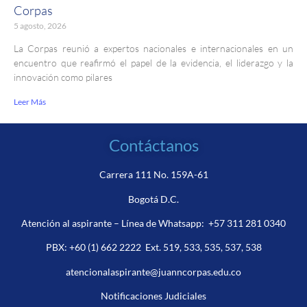
Corpas
5 agosto, 2026
La Corpas reunió a expertos nacionales e internacionales en un
encuentro que reafirmó el papel de la evidencia, el liderazgo y la
innovación como pilares
Leer Más
Contáctanos
Carrera 111 No. 159A-61
Bogotá D.C.
Atención al aspirante – Línea de Whatsapp:
+57 311 281 0340
PBX:
+60 (1) 662 2222
Ext. 519, 533, 535, 537, 538
atencionalaspirante@juanncorpas.edu.co
Notificaciones Judiciales