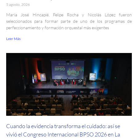
5 agosto, 2026
María José Hincapié, Felipe Rocha y Nicolás López fueron
seleccionados para formar parte de uno de los programas de
perfeccionamiento y formación orquestal más exigentes
Leer Más
Cuando la evidencia transforma el cuidado: así se
vivió el Congreso Internacional BPSO 2026 en La