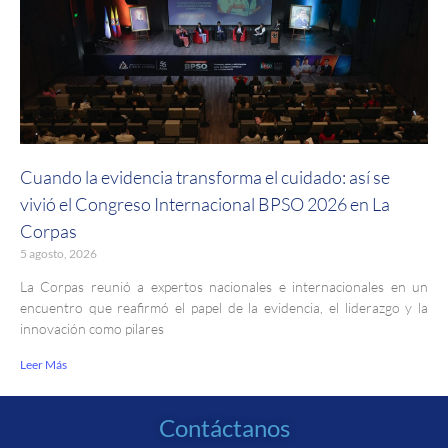
Cuando la evidencia transforma el cuidado: así se
vivió el Congreso Internacional BPSO 2026 en La
Corpas
5 agosto, 2026
La Corpas reunió a expertos nacionales e internacionales en un
encuentro que reafirmó el papel de la evidencia, el liderazgo y la
innovación como pilares
Leer Más
Contáctanos