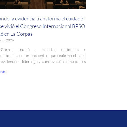
ndo la evidencia transforma el cuidado:
 se vivió el Congreso Internacional BPSO
6 en La Corpas
sto, 2026
Corpas reunió a expertos nacionales e
rnacionales en un encuentro que reafirmó el papel
a evidencia, el liderazgo y la innovación como pilares
 Más