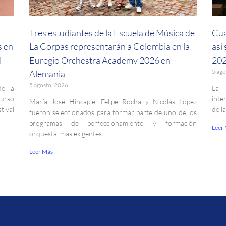
a
Tres estudiantes de la Escuela de Música de
Cua
s en
La Corpas representarán a Colombia en la
así
l
Euregio Orchestra Academy 2026 en
202
5 ago
Alemania
5 agosto, 2026
de la
La 
curso
inte
María José Hincapié, Felipe Rocha y Nicolás López
ival
de l
fueron seleccionados para formar parte de uno de los
programas de perfeccionamiento y formación
Leer
orquestal más exigentes
Leer Más