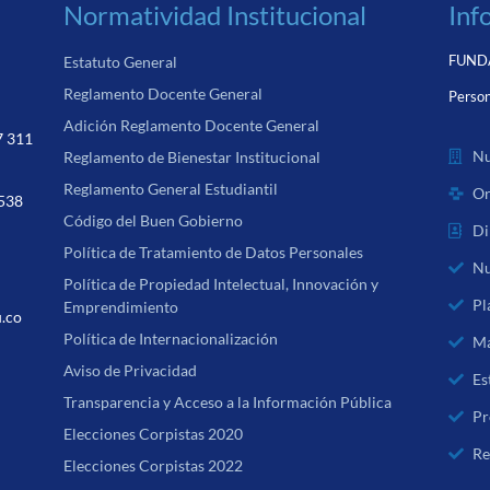
Normatividad Institucional
Inf
FUNDA
Estatuto General
Reglamento Docente General
Person
Adición Reglamento Docente General
7 311
Nu
Reglamento de Bienestar Institucional
Reglamento General Estudiantil
Or
 538
Código del Buen Gobierno
Di
Política de Tratamiento de Datos Personales
Nu
Política de Propiedad Intelectual, Innovación y
Pl
Emprendimiento
u.co
Política de Internacionalización
Ma
Aviso de Privacidad
Es
Transparencia y Acceso a la Información Pública
Pr
Elecciones Corpistas 2020
Re
Elecciones Corpistas 2022