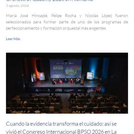
5 agosto, 2026
María José Hincapié, Felipe Rocha y Nicolás López fueron
seleccionados para formar parte de uno de los programas de
perfeccionamiento y formación orquestal más exigentes
Leer Más
Cuando la evidencia transforma el cuidado: así se
vivió el Congreso Internacional BPSO 2026 en La