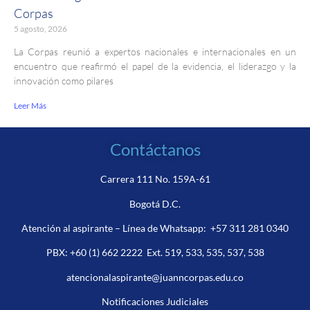
Corpas
5 agosto, 2026
La Corpas reunió a expertos nacionales e internacionales en un
encuentro que reafirmó el papel de la evidencia, el liderazgo y la
innovación como pilares
Leer Más
Contáctanos
Carrera 111 No. 159A-61
Bogotá D.C.
Atención al aspirante – Línea de Whatsapp:
+57 311 281 0340
PBX:
+60 (1) 662 2222
Ext. 519, 533, 535, 537, 538
atencionalaspirante@juanncorpas.edu.co
Notificaciones Judiciales