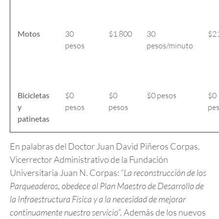
Motos
30
$1.800
30
$2
pesos
pesos/minuto
Bicicletas
$0
$0
$0 pesos
$0
y
pesos
pesos
pe
patinetas
En palabras del Doctor Juan David Piñeros Corpas,
Vicerrector Administrativo de la Fundación
Universitaria Juan N. Corpas: “
La reconstrucción de los
Parqueaderos, obedece al Plan Maestro de Desarrollo de
la Infraestructura Física y a la necesidad de mejorar
continuamente nuestro servicio”.
Además de los nuevos