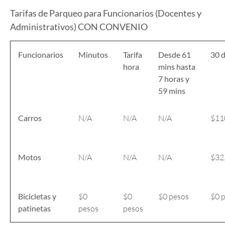
Tarifas de Parqueo para Funcionarios (Docentes y
Administrativos) CON CONVENIO
Funcionarios
Minutos
Tarifa
Desde 61
30 d
hora
mins
hasta
7 horas y
59 mins
Carros
N/A
N/A
N/A
$11
Motos
N/A
N/A
N/A
$32
Bicicletas y
$0
$0
$0 pesos
$0 
patinetas
pesos
pesos