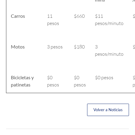
Carros
11
$660
$11
$
pesos
pesos/minuto
Motos
3 pesos
$180
3
$
pesos/minuto
Bicicletas y
$0
$0
$0 pesos
patinetas
pesos
pesos
p
Volver a Noticias