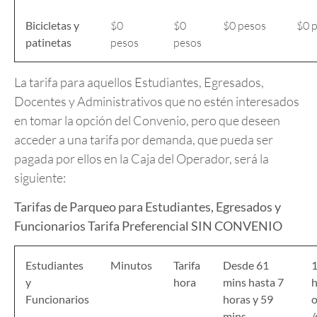
Bicicletas y
$0
$0
$0 pesos
$0 
patinetas
pesos
pesos
La tarifa para aquellos Estudiantes, Egresados,
Docentes y Administrativos que no estén interesados
en tomar la opción del Convenio, pero que deseen
acceder a una tarifa por demanda, que pueda ser
pagada por ellos en la Caja del Operador, será la
siguiente:
Tarifas de Parqueo para Estudiantes, Egresados y
Funcionarios Tarifa Preferencial SIN CONVENIO
Estudiantes
Minutos
Tarifa
Desde 61
y
hora
mins
hasta 7
h
Funcionarios
horas y 59
o
mins
/