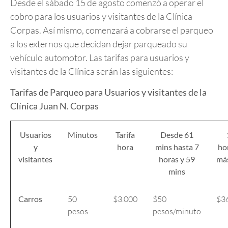
Desde el sábado 15 de agosto comenzó a operar el
cobro para los usuarios y visitantes de la Clínica
Corpas. Así mismo, comenzará a cobrarse el parqueo
a los externos que decidan dejar parqueado su
vehículo automotor. Las tarifas para usuarios y
visitantes de la Clínica serán las siguientes:
Tarifas de Parqueo para Usuarios y visitantes de la
Clínica Juan N. Corpas
Usuarios
Minutos
Tarifa
Desde 61
y
hora
mins
hasta 7
ho
visitantes
horas y 59
más
mins
Carros
50
$3.000
$50
$3
pesos
pesos/minuto