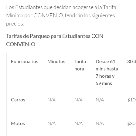
Los Estudiantes que decidan acogerse a la Tarifa
Mínima por CONVENIO, tendrán los siguientes
precios:
Tarifas de Parqueo para Estudiantes CON
CONVENIO
Funcionarios
Minutos
Tarifa
Desde 61
30 d
hora
mins
hasta
7 horas y
59 mins
Carros
N/A
N/A
N/A
$10
Motos
N/A
N/A
N/A
$30