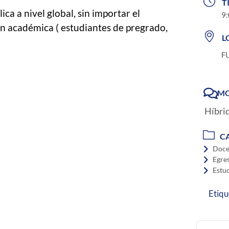
T
ca a nivel global, sin importar el
9:
n académica ( estudiantes de pregrado,
L
F
MO
Híbri
C
Doce
Egre
Estu
Etiqu