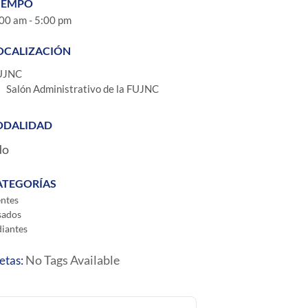
IEMPO
00 am - 5:00 pm
OCALIZACIÓN
UJNC
Salón Administrativo de la FUJNC
DALIDAD
do
ATEGORÍAS
ntes
sados
diantes
No Tags Available
etas: