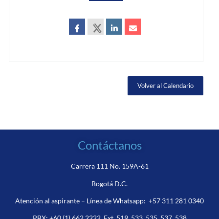
Volver al Calendario
Contáctanos
Carrera 111 No. 159A-61
Bogotá D.C.
Atención al aspirante – Línea de Whatsapp:
+57 311 281 0340
PBX:
+60 (1) 662 2222
Ext. 519, 533, 535, 537, 538