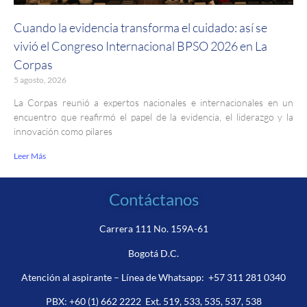
Cuando la evidencia transforma el cuidado: así se
vivió el Congreso Internacional BPSO 2026 en La
Corpas
5 agosto, 2026
La Corpas reunió a expertos nacionales e internacionales en un
encuentro que reafirmó el papel de la evidencia, el liderazgo y la
innovación como pilares
Leer Más
Contáctanos
Carrera 111 No. 159A-61
Bogotá D.C.
Atención al aspirante – Línea de Whatsapp:
+57 311 281 0340
PBX:
+60 (1) 662 2222
Ext. 519, 533, 535, 537, 538