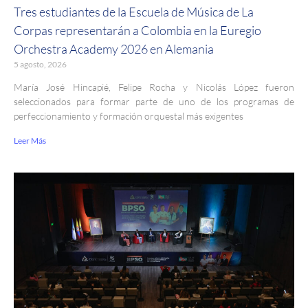
Tres estudiantes de la Escuela de Música de La
Corpas representarán a Colombia en la Euregio
Orchestra Academy 2026 en Alemania
5 agosto, 2026
María José Hincapié, Felipe Rocha y Nicolás López fueron
seleccionados para formar parte de uno de los programas de
perfeccionamiento y formación orquestal más exigentes
Leer Más