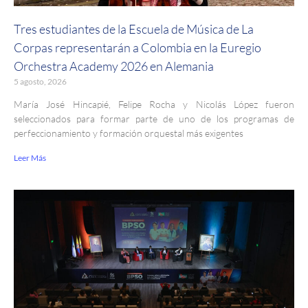
Tres estudiantes de la Escuela de Música de La
Corpas representarán a Colombia en la Euregio
Orchestra Academy 2026 en Alemania
5 agosto, 2026
María José Hincapié, Felipe Rocha y Nicolás López fueron
seleccionados para formar parte de uno de los programas de
perfeccionamiento y formación orquestal más exigentes
Leer Más